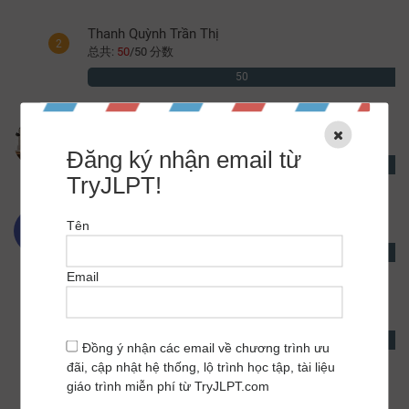
Thanh Quỳnh Trần Thị
2
总共:
50
/
50 分数
50
Xuân Lợi Đào
3
总共:
50
/
50 分数
Đăng ký nhận email từ
50
TryJLPT!
Tran
4
Tên
总共:
50
/
50 分数
T
50
Email
Trần Bảo Phú
5
总共:
50
/
50 分数
50
Đồng ý nhận các email về chương trình ưu
đãi, cập nhật hệ thống, lộ trình học tập, tài liệu
giáo trình miễn phí từ TryJLPT.com