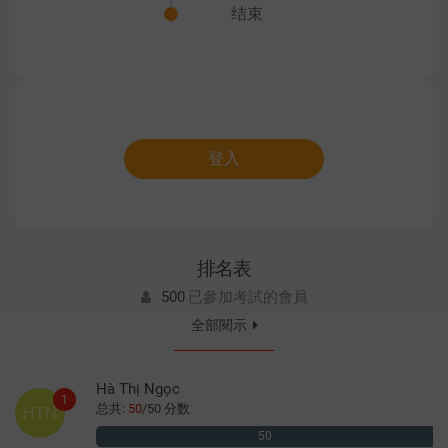
结束
登入
排名表
500
已參加考試的會員
全部閱示
Hà Thị Ngọc
1
总共:
50
/
50 分数
HTN
50