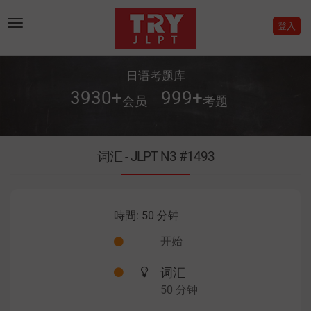
Toggle
登入
navigation
日语考题库
3930
+
999
+
会员
考题
词汇 - JLPT N3 #1493
時間:
50 分钟
开始
词汇
50 分钟