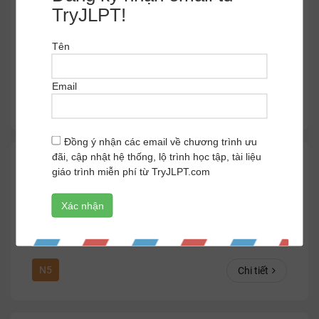
TryJLPT!
169
phút
Tên
T
A
+
156
Email
N1
Chi tiết
Đồng ý nhận các email về chương trình ưu
đãi, cập nhật hệ thống, lộ trình học tập, tài liệu
Thi thử năng lực tiếng Nhật JLPT N5 #91
giáo trình miễn phí từ TryJLPT.com
104
phút
A
+
1696
N5
Chi tiết