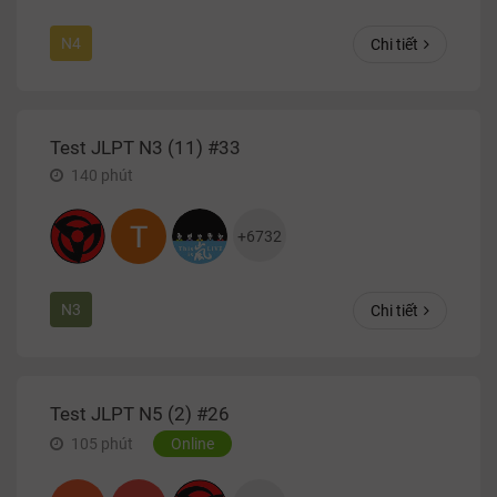
N4
Chi tiết
Test JLPT N3 (11) #33
140
phút
+
6732
N3
Chi tiết
Test JLPT N5 (2) #26
105
phút
Online