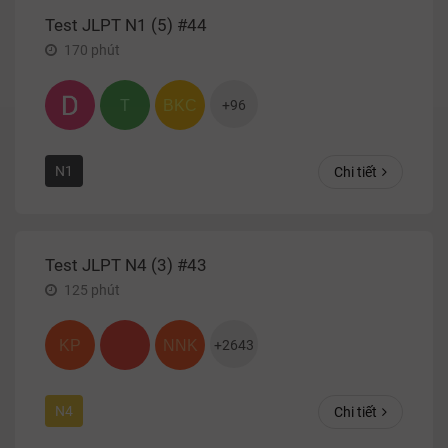
Test JLPT N1 (5) #44
170
phút
T
BKC
+
96
N1
Chi tiết
Test JLPT N4 (3) #43
125
phút
KP
NNK
+
2643
N4
Chi tiết