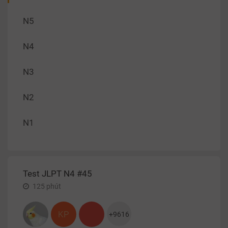
N5
N4
N3
N2
N1
Test JLPT N4 #45
125
phút
KP
+
9616