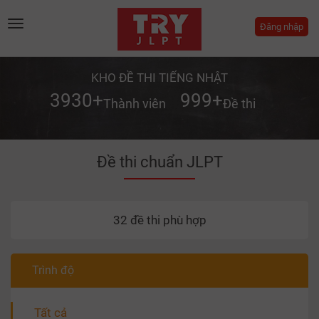
Toggle
Đăng nhập
navigation
KHO ĐỀ THI TIẾNG NHẬT
3930
+
999
+
Thành viên
Đề thi
Đề thi chuẩn JLPT
32
đề thi phù hợp
Trình độ
Tất cả