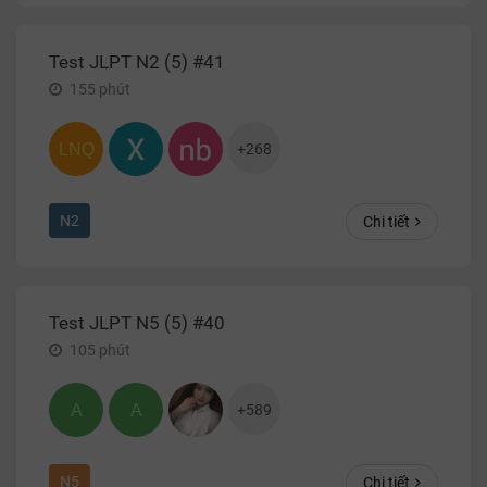
Test JLPT N2 (5) #41
155
phút
LNQ
+
268
N2
Chi tiết
Test JLPT N5 (5) #40
105
phút
A
A
+
589
N5
Chi tiết