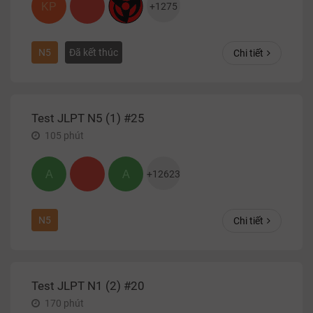
KP
+
1275
N5
Đã kết thúc
Chi tiết
Test JLPT N5 (1) #25
105
phút
A
A
+
12623
N5
Chi tiết
Test JLPT N1 (2) #20
170
phút