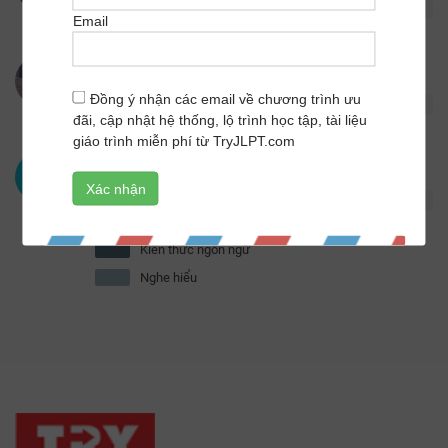
116
54
Email
Vuong Ba
4
Tổng số:
169
/
178 điểm
Đồng ý nhận các email về chương trình ưu
120
49
đãi, cập nhật hệ thống, lộ trình học tập, tài liệu
giáo trình miễn phí từ TryJLPT.com
Vũ Thúy
5
Tổng số:
165.5
/
178 điểm
VT
117
48.5
Kiến thức ngôn ngữ
Nghe hiểu