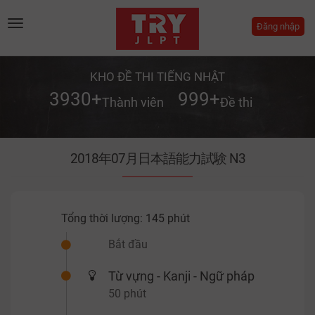
Toggle
Đăng nhập
navigation
KHO ĐỀ THI TIẾNG NHẬT
3930
+
999
+
Thành viên
Đề thi
2018年07月日本語能力試験 N3
Tổng thời lượng:
145 phút
Bắt đầu
Từ vựng - Kanji - Ngữ pháp
50 phút