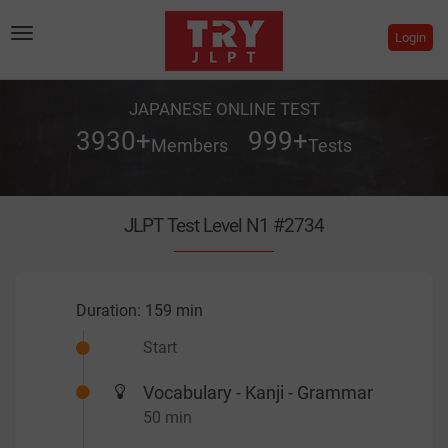
Toggle
Login
navigation
JAPANESE ONLINE TEST
3930
+
999
+
Members
Tests
JLPT Test Level N1 #2734
Duration:
159 min
Start
Vocabulary - Kanji - Grammar
50 min