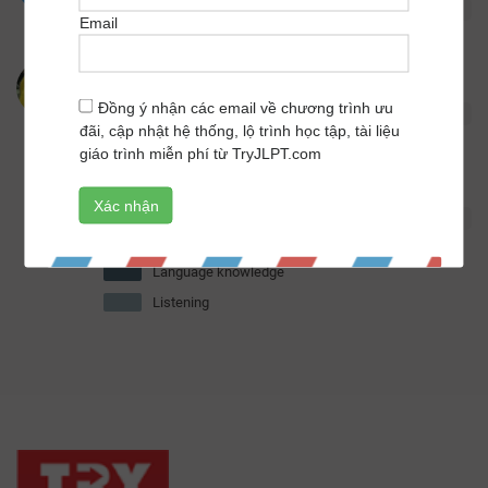
103
54
Email
Phan Thi Thu Thuy
4
Total:
150
/
180 points
Đồng ý nhận các email về chương trình ưu
103
47
đãi, cập nhật hệ thống, lộ trình học tập, tài liệu
giáo trình miễn phí từ TryJLPT.com
Hana Moon
5
Total:
148
/
180 points
120
28
Language knowledge
Listening