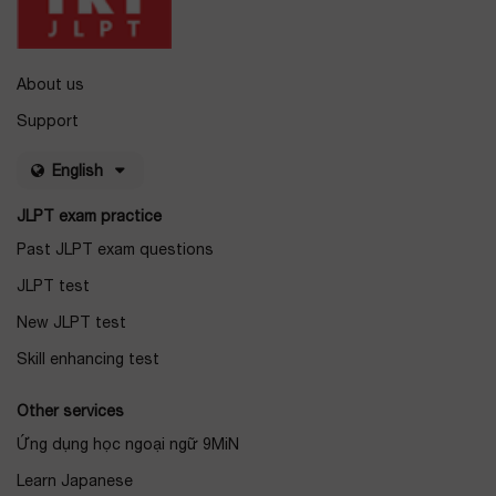
About us
Support
English
JLPT exam practice
Past JLPT exam questions
JLPT test
New JLPT test
Skill enhancing test
Other services
Ứng dụng học ngoại ngữ 9MiN
Learn Japanese